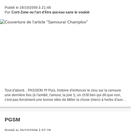
Publié le 28/10/2008 à 21:48
Par
Corti Zone ou l'art d'être puceau sans le vouloir
Tout d'abord... PASSION !!!! Puis, histoire d'enfoncer le clou sur la censure
une dernière fois (à l'amitié, l'amour, la joie !); un ch'tit lien qui dit que non,
c'est pas forcément une bonne idée de titiller la chose (merci à herbv d'avoir
posté le lien)....
PGSM
Publié le 26/10/2008 à 02:28