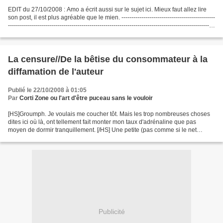
EDIT du 27/10/2008 : Amo a écrit aussi sur le sujet ici. Mieux faut allez lire
son post, il est plus agréable que le mien. -----------------------------------------------
--------------------------------------------------------------------------------------------------------
------------------------...
La censure//De la bêtise du consommateur à la
diffamation de l'auteur
Publié le 22/10/2008 à 01:05
Par
Corti Zone ou l'art d'être puceau sans le vouloir
[HS]Groumph. Je voulais me coucher tôt. Mais les trop nombreuses choses
dites ici où là, ont tellement fait monter mon taux d'adrénaline que pas
moyen de dormir tranquillement. [/HS] Une petite (pas comme si le net
français du manga était si grand que...
Publicité