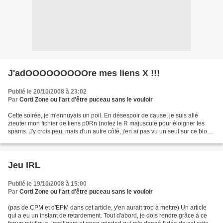
J'adOOOOOOOOOre mes liens X !!!
Publié le 20/10/2008 à 23:02
Par
Corti Zone ou l'art d'être puceau sans le vouloir
Cette soirée, je m'ennuyais un poil. En désespoir de cause, je suis allé
zieuter mon fichier de liens p0Rn (notez le R majuscule pour éloigner les
spams. J'y crois peu, mais d'un autre côté, j'en ai pas vu un seul sur ce blog
:p ). L'un des rares fichiers...
Jeu IRL
Publié le 19/10/2008 à 15:00
Par
Corti Zone ou l'art d'être puceau sans le vouloir
(pas de CPM et d'EPM dans cet article, y'en aurait trop à mettre) Un article
qui a eu un instant de retardement. Tout d'abord, je dois rendre grâce à ce