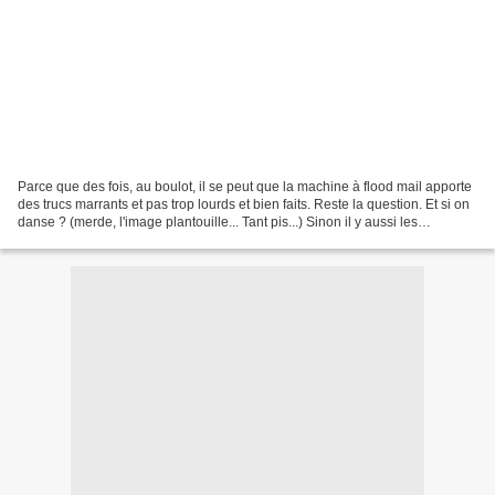
Parce que des fois, au boulot, il se peut que la machine à flood mail apporte
des trucs marrants et pas trop lourds et bien faits. Reste la question. Et si on
danse ? (merde, l'image plantouille... Tant pis...) Sinon il y aussi les
panneaux en cas d'attaques...