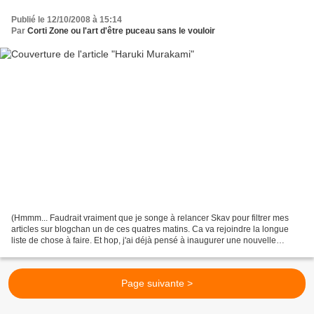
Publié le 12/10/2008 à 15:14
Par
Corti Zone ou l'art d'être puceau sans le vouloir
(Hmmm... Faudrait vraiment que je songe à relancer Skav pour filtrer mes
articles sur blogchan un de ces quatres matins. Ca va rejoindre la longue
liste de chose à faire. Et hop, j'ai déjà pensé à inaugurer une nouvelle
catégorie via cette article, c'est...
Page suivante >