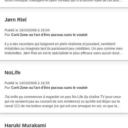
forum mirifique, intelligent et open minded qui m'a donné l'idée de cet article
et aux personnes emblématiques...
Jørn Riel
Publié le 16/10/2008 à 18:04
Par
Corti Zone ou l'art d'être puceau sans le vouloir
Il y a des racontars qui baignent en plein réalisme et pourtant, semblent
irréalistes ou imaginés tant ils paraissent peu crédibles. Un peu comme mes
histoirettes. Jørn Riel en est le spécialiste le plus efficace sans aucun doute.
Tous ses racontars et...
NoLife
Publié le 14/10/2008 à 16:55
Par
Corti Zone ou l'art d'être puceau sans le vouloir
J'ai enfin pu commencer à regarder un peu No Life (la chaîne TV pour ceux
qui ne seraient pas au courant de son existence) vu qu'elle est dispo sur le
canal 111 de ma bobox orange (ce qui est une arnaque en soi, vu que la
boîte est grise... A quand une...
Haruki Murakami