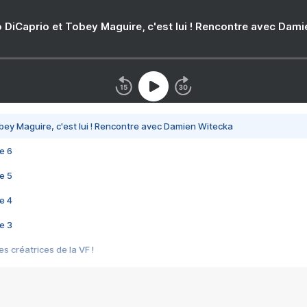
 DiCaprio et Tobey Maguire, c'est lui ! Rencontre avec Dam
bey Maguire, c'est lui ! Rencontre avec Damien Witecka
e 6
e 5
e 4
e 3
s créatrices de la VF !
e 2
e 1