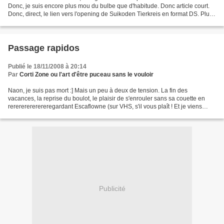
Donc, je suis encore plus mou du bulbe que d'habitude. Donc article court.
Donc, direct, le lien vers l'opening de Suikoden Tierkreis en format DS. Plutôt
sympa. Et qui redonne un...
Passage rapidos
Publié le 18/11/2008 à 20:14
Par
Corti Zone ou l'art d'être puceau sans le vouloir
Naon, je suis pas mort :] Mais un peu à deux de tension. La fin des
vacances, la reprise du boulot, le plaisir de s'enrouler sans sa couette en
rerererererereregardant Escaflowne (sur VHS, s'il vous plaît ! Et je viens
d'apprendre que les DVDs se vendent...
Publicité