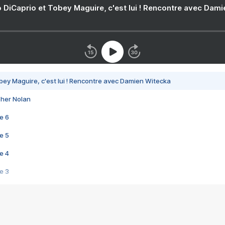
 DiCaprio et Tobey Maguire, c'est lui ! Rencontre avec Dam
bey Maguire, c'est lui ! Rencontre avec Damien Witecka
pher Nolan
e 6
e 5
e 4
e 3
s créatrices de la VF !
e 2