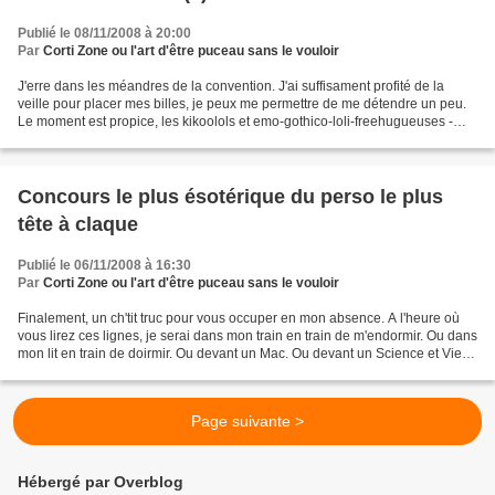
Publié le 08/11/2008 à 20:00
Par
Corti Zone ou l'art d'être puceau sans le vouloir
J'erre dans les méandres de la convention. J'ai suffisament profité de la
veille pour placer mes billes, je peux me permettre de me détendre un peu.
Le moment est propice, les kikoolols et emo-gothico-loli-freehugueuses -
une nouvelle race assez pernicieuse...
Concours le plus ésotérique du perso le plus
tête à claque
Publié le 06/11/2008 à 16:30
Par
Corti Zone ou l'art d'être puceau sans le vouloir
Finalement, un ch'tit truc pour vous occuper en mon absence. A l'heure où
vous lirez ces lignes, je serai dans mon train en train de m'endormir. Ou dans
mon lit en train de doirmir. Ou devant un Mac. Ou devant un Science et Vie.
Ou dans la gare, en train...
Page suivante >
Hébergé par Overblog