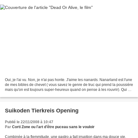
Oui, je l'ai vu. Non, je n'ai pas honte. J'aime les nanards. Nanarland est l'une
de mes bibles de chevet ( vous savez le genre de truc qui prend la poussière
mais qu'on est toujours super-heureux quand on pense à les rouvrir). Qui a
une affiche maaaaaaaaaaaaaaaaagnifique...
Suikoden Tierkreis Opening
Publié le 22/11/2008 à 10:47
Par
Corti Zone ou l'art d'être puceau sans le vouloir
Combinée à la flemmitude, une gastro a fait irruption dans ma douce vie.