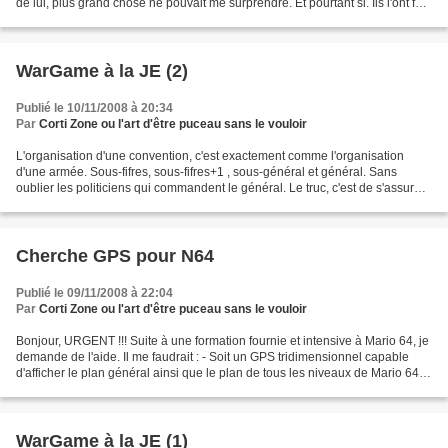
de lui, plus grand chose ne pouvait me surprendre. Et pourtant si. Ils l'ont fait.
ils ont réussi à dépasser...
WarGame à la JE (2)
Publié le 10/11/2008 à 20:34
Par
Corti Zone ou l'art d'être puceau sans le vouloir
L'organisation d'une convention, c'est exactement comme l'organisation
d'une armée. Sous-fifres, sous-fifres+1 , sous-général et général. Sans
oublier les politiciens qui commandent le général. Le truc, c'est de s'assurer
le soutien d'un sous-général...
Cherche GPS pour N64
Publié le 09/11/2008 à 22:04
Par
Corti Zone ou l'art d'être puceau sans le vouloir
Bonjour, URGENT !!! Suite à une formation fournie et intensive à Mario 64, je
demande de l'aide. Il me faudrait : - Soit un GPS tridimensionnel capable
d'afficher le plan général ainsi que le plan de tous les niveaux de Mario 64 -
Soit un appareil vocal...
WarGame à la JE (1)