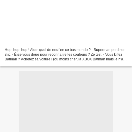
Hop, hop, hop ! Alors quoi de neuf en ce bas monde ? - Superman perd son
slip. - Êtes-vous doué pour reconnaître les couleurs ? Ze test. - Vous kiffez
Batman ? Achetez sa voiture ! (ou moins cher, la XBOX Batman mais je n'ai
plus les photos) - PIKACHU...