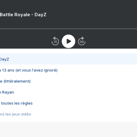
 Battle Royale - DayZ
 DayZ
 a 13 ans (et vous l'avez ignoré)
e (littéralement)
im Rayan
 toutes les règles
s les jeux vidéo
us choquant de Rockstar ? - Le scandale BULLY
e plus moche de Steam