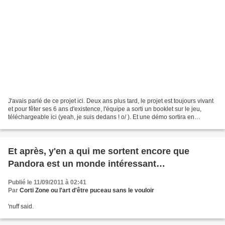
J'avais parlé de ce projet ici. Deux ans plus tard, le projet est toujours vivant
et pour fêter ses 6 ans d'existence, l'équipe a sorti un booklet sur le jeu,
téléchargeable ici (yeah, je suis dedans ! o/ ). Et une démo sortira en
Octobre. Vous pouvez...
Et après, y'en a qui me sortent encore que
Pandora est un monde intéressant…
Publié le 11/09/2011 à 02:41
Par
Corti Zone ou l'art d'être puceau sans le vouloir
'nuff said.