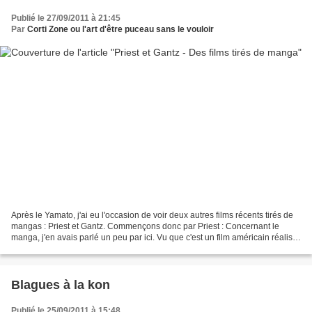
Publié le 27/09/2011 à 21:45
Par
Corti Zone ou l'art d'être puceau sans le vouloir
Après le Yamato, j'ai eu l'occasion de voir deux autres films récents tirés de
mangas : Priest et Gantz. Commençons donc par Priest : Concernant le
manga, j'en avais parlé un peu par ici. Vu que c'est un film américain réalisé
par un type qui fait principalement...
Blagues à la kon
Publié le 25/09/2011 à 15:48