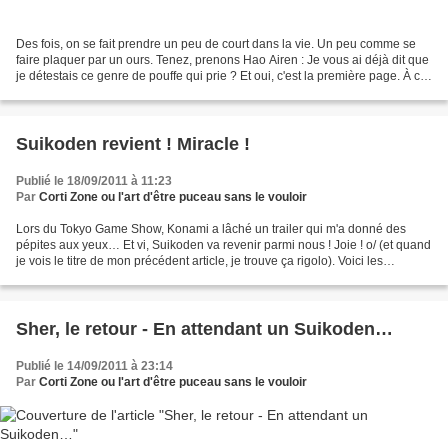
Des fois, on se fait prendre un peu de court dans la vie. Un peu comme se
faire plaquer par un ours. Tenez, prenons Hao Airen : Je vous ai déjà dit que
je détestais ce genre de pouffe qui prie ? Et oui, c'est la première page. À ce
moment-là, on pressent...
Suikoden revient ! Miracle !
Publié le 18/09/2011 à 11:23
Par
Corti Zone ou l'art d'être puceau sans le vouloir
Lors du Tokyo Game Show, Konami a lâché un trailer qui m'a donné des
pépites aux yeux… Et vi, Suikoden va revenir parmi nous ! Joie ! o/ (et quand
je vois le titre de mon précédent article, je trouve ça rigolo). Voici les
éléments glanés (évidemment,...
Sher, le retour - En attendant un Suikoden…
Publié le 14/09/2011 à 23:14
Par
Corti Zone ou l'art d'être puceau sans le vouloir