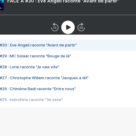
FACE A #30 : Eve Angeli raconte "Avant de partir"
#30 : Eve Angeli raconte "Avant de partir"
#29 : MC Solaar raconte "Bouge de là"
28 : Lorie raconte "Je vais vite"
#27 : Christophe Willem raconte "Jacques a dit"
#26 : Chimène Badi raconte "Entre nous"
#25 : Indochine raconte "3e sexe"
#24 : Zaho raconte "C'est chelou"
#23 : Patrick Bruel raconte "Au café des délices"
#22 : Kyo raconte "Le chemin"