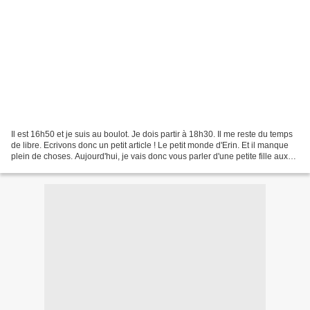
Il est 16h50 et je suis au boulot. Je dois partir à 18h30. Il me reste du temps
de libre. Ecrivons donc un petit article ! Le petit monde d'Erin. Et il manque
plein de choses. Aujourd'hui, je vais donc vous parler d'une petite fille aux
cheveux verts...