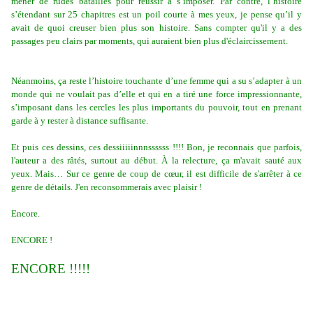
mener de rudes batailles pour réussir à s’imposer. Par contre, l’histoire
s’étendant sur 25 chapitres est un poil courte à mes yeux, je pense qu’il y
avait de quoi creuser bien plus son histoire. Sans compter qu'il y a des
passages peu clairs par moments, qui auraient bien plus d'éclaircissement.
Néanmoins, ça reste l’histoire touchante d’une femme qui a su s’adapter à un
monde qui ne voulait pas d’elle et qui en a tiré une force impressionnante,
s’imposant dans les cercles les plus importants du pouvoir, tout en prenant
garde à y rester à distance suffisante.
Et puis ces dessins, ces dessiiiiinnnssssss !!!! Bon, je reconnais que parfois,
l'auteur a des râtés, surtout au début. À la relecture, ça m'avait sauté aux
yeux. Mais… Sur ce genre de coup de cœur, il est difficile de s'arrêter à ce
genre de détails. J'en reconsommerais avec plaisir !
Encore.
ENCORE !
ENCORE !!!!!