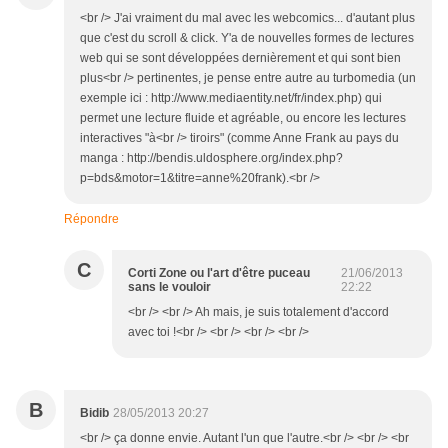
<br /> J'ai vraiment du mal avec les webcomics... d'autant plus
que c'est du scroll & click. Y'a de nouvelles formes de lectures
web qui se sont développées dernièrement et qui sont bien
plus<br /> pertinentes, je pense entre autre au turbomedia (un
exemple ici : http://www.mediaentity.net/fr/index.php) qui
permet une lecture fluide et agréable, ou encore les lectures
interactives "à<br /> tiroirs" (comme Anne Frank au pays du
manga : http://bendis.uldosphere.org/index.php?
p=bds&motor=1&titre=anne%20frank).<br />
Répondre
C
Corti Zone ou l'art d'être puceau
21/06/2013
sans le vouloir
22:22
<br /> <br /> Ah mais, je suis totalement d'accord
avec toi !<br /> <br /> <br /> <br />
B
Bidib
28/05/2013 20:27
<br /> ça donne envie. Autant l'un que l'autre.<br /> <br /> <br