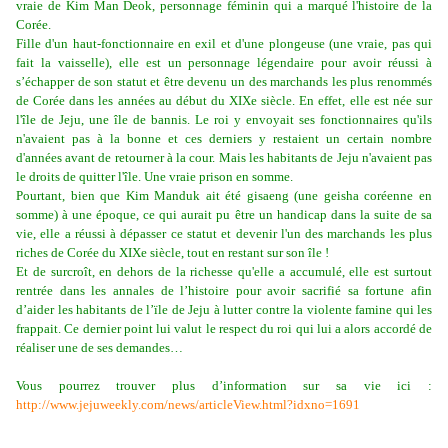
vraie de Kim Man Deok, personnage féminin qui a marqué l'histoire de la
Corée.
Fille d'un haut-fonctionnaire en exil et d'une plongeuse (une vraie, pas qui
fait la vaisselle), elle est un personnage légendaire pour avoir réussi à
s’échapper de son statut et être devenu un des marchands les plus renommés
de Corée dans les années au début du XIXe siècle. En effet, elle est née sur
l'île de Jeju, une île de bannis. Le roi y envoyait ses fonctionnaires qu'ils
n'avaient pas à la bonne et ces derniers y restaient un certain nombre
d'années avant de retourner à la cour. Mais les habitants de Jeju n'avaient pas
le droits de quitter l'île. Une vraie prison en somme.
Pourtant, bien que Kim Manduk ait été gisaeng (une geisha coréenne en
somme) à une époque, ce qui aurait pu être un handicap dans la suite de sa
vie, elle a réussi à dépasser ce statut et devenir l'un des marchands les plus
riches de Corée du XIXe siècle, tout en restant sur son île !
Et de surcroît, en dehors de la richesse qu'elle a accumulé, elle est surtout
rentrée dans les annales de l’histoire pour avoir sacrifié sa fortune afin
d’aider les habitants de l’ïle de Jeju à lutter contre la violente famine qui les
frappait. Ce dernier point lui valut le respect du roi qui lui a alors accordé de
réaliser une de ses demandes…
Vous pourrez trouver plus d’information sur sa vie ici :
http://www.jejuweekly.com/news/articleView.html?idxno=1691