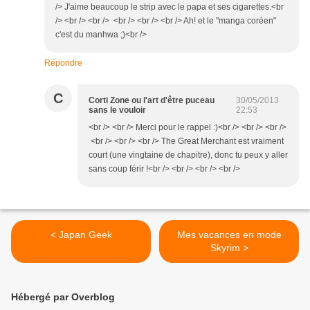
/> J'aime beaucoup le strip avec le papa et ses cigarettes.<br
/> <br /> <br /> <br /> <br /> <br /> Ah! et le "manga coréen"
c'est du manhwa ;)<br />
Répondre
C
Corti Zone ou l'art d'être puceau
30/05/2013
sans le vouloir
22:53
<br /> <br /> Merci pour le rappel :)<br /> <br /> <br />
<br /> <br /> <br /> The Great Merchant est vraiment
court (une vingtaine de chapitre), donc tu peux y aller
sans coup férir !<br /> <br /> <br /> <br />
< Japan Geek
Mes vacances en mode
Skyrim >
Hébergé par Overblog