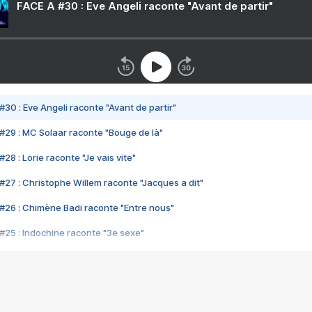
FACE A #30 : Eve Angeli raconte "Avant de partir"
#30 : Eve Angeli raconte "Avant de partir"
#29 : MC Solaar raconte "Bouge de là"
28 : Lorie raconte "Je vais vite"
#27 : Christophe Willem raconte "Jacques a dit"
#26 : Chimène Badi raconte "Entre nous"
#25 : Indochine raconte "3e sexe"
#24 : Zaho raconte "C'est chelou"
#23 : Patrick Bruel raconte "Au café des délices"
#22 : Kyo raconte "Le chemin"