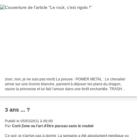
(non, non, je ne suis pas mort) La preuve : POWER METAL : Le chevalier
arrive sur une licorne blanche, parvient à déjouer les plans du dragon,
sauve la princesse et lui fait l’amour dans une forêt enchantée. TRASH
METAL : Le chevalier arrive, se bat contre...
3 ans ... ?
Publié le 05/03/2011 à 06:00
Par
Corti Zone ou l'art d'être puceau sans le vouloir
Ce soir, je n'arrive pas à dormir. La semaine a été absolument merdique vu