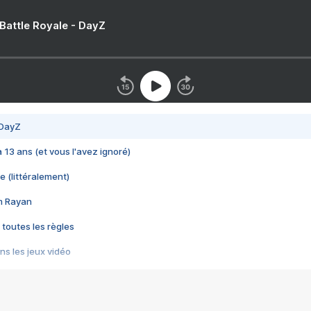
 Battle Royale - DayZ
 DayZ
 a 13 ans (et vous l'avez ignoré)
e (littéralement)
im Rayan
 toutes les règles
s les jeux vidéo
us choquant de Rockstar ? - Le scandale BULLY
e plus moche de Steam