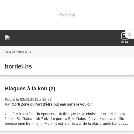
Publicité
MENU
Accueil
» bordel-hs
bordel-hs
Blagues à la kon (2)
Publié le 02/10/2011 à 15:52
Par
Corti Zone ou l'art d'être puceau sans le vouloir
Un père à son fils : "tu épouseras la fille que je t'ai choisi. - non. - elle est la
fille de Bill Gates. - ah ? ok." Le père, à Bille Gates : "je veux que votre fille
épouse mon fils. - non. - Mon fils est le directeur de la plus grande banque
du monde....