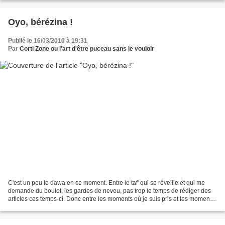
Oyo, bérézina !
Publié le 16/03/2010 à 19:31
Par
Corti Zone ou l'art d'être puceau sans le vouloir
C'est un peu le dawa en ce moment. Entre le taf' qui se réveille et qui me
demande du boulot, les gardes de neveu, pas trop le temps de rédiger des
articles ces temps-ci. Donc entre les moments où je suis pris et les moments
où : je collectionne toujours...