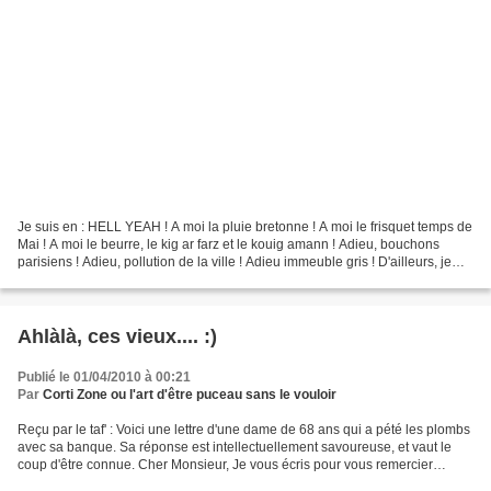
Je suis en : HELL YEAH ! A moi la pluie bretonne ! A moi le frisquet temps de
Mai ! A moi le beurre, le kig ar farz et le kouig amann ! Adieu, bouchons
parisiens ! Adieu, pollution de la ville ! Adieu immeuble gris ! D'ailleurs, je
n'ai pas à douter de...
Ahlàlà, ces vieux.... :)
Publié le 01/04/2010 à 00:21
Par
Corti Zone ou l'art d'être puceau sans le vouloir
Reçu par le taf' : Voici une lettre d'une dame de 68 ans qui a pété les plombs
avec sa banque. Sa réponse est intellectuellement savoureuse, et vaut le
coup d'être connue. Cher Monsieur, Je vous écris pour vous remercier
d'avoir refusé le chèque qui m'aurait...